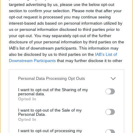
targeted advertising by us, please use the below opt-out
section to confirm your selection. Please note that after your
opt-out request is processed you may continue seeing
interest-based ads based on personal information utilized by
us or personal information disclosed to third parties prior to
your opt-out. You may separately opt-out of the further
disclosure of your personal information by third parties on the
IAB’s list of downstream participants. This information may
also be disclosed by us to third parties on the
IAB’s List of
Downstream Participants
that may further disclose it to other
third parties.
Please note that this website/app uses one or more Google
Personal Data Processing Opt Outs
services and may gather and store information including but
not limited to your visit or usage behaviour. You may click to
I want to opt-out of the Sharing of my
personal data.
grant or deny consent to Google and its third-party tags to
Opted In
California árnyékból
use your data for below specified purposes in below Google
consent section.
I want to opt-out of the Sale of my
norbonca
•
2018. július 22.
5
Personal Data.
Opted In
Az 1 hetes
British Columbiai evezős túra
után azt
I want to opt-out of processing my