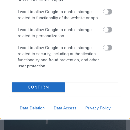
I want to allow Google to enable storage
related to functionality of the website or app.
Hosszú prológ, unalmas előkészületekkel, felelőtlen
beteggel, repüléssel, stb. Ugorjátok át nyugodtan!
I want to allow Google to enable storage
Nos megint nem vitorlázás jön. ...
related to personalization.
I want to allow Google to enable storage
related to security, including authentication
functionality and fraud prevention, and other
user protection.
CONFIRM
Data Deletion
Data Access
Privacy Policy