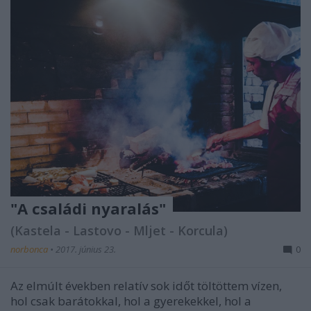
"A családi nyaralás"
(Kastela - Lastovo - Mljet - Korcula)
norbonca
•
2017. június 23.
0
Az elmúlt években relatív sok időt töltöttem vízen,
hol csak barátokkal, hol a gyerekekkel, hol a