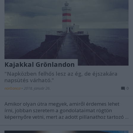
Kajakkal Grönlandon
"Napközben felhős lesz az ég, de éjszakára
napsütés várható."
norbonca
•
2018. január 26.
0
Amikor olyan útra megyek, amiről érdemes lehet
írni, jobban szeretem a gondolataimat rögtön
képernyőre vetni, mert az adott pillanathoz tartozó ...