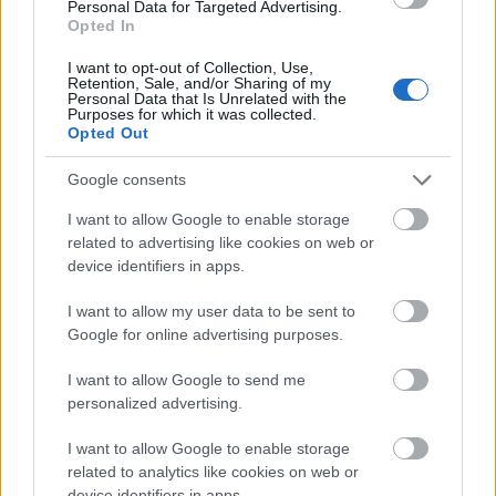
terveztem, hogy én viszem vissza a buszt
Personal Data for Targeted Advertising.
Opted In
Vancouverből Los Angelesbe. Végig a nyugati
parton, ...
I want to opt-out of Collection, Use,
Retention, Sale, and/or Sharing of my
Personal Data that Is Unrelated with the
Purposes for which it was collected.
Opted Out
Google consents
I want to allow Google to enable storage
related to advertising like cookies on web or
device identifiers in apps.
I want to allow my user data to be sent to
Google for online advertising purposes.
I want to allow Google to send me
personalized advertising.
Kenuval British Columbiában
I want to allow Google to enable storage
related to analytics like cookies on web or
norbonca
•
2018. július 20.
7
device identifiers in apps.