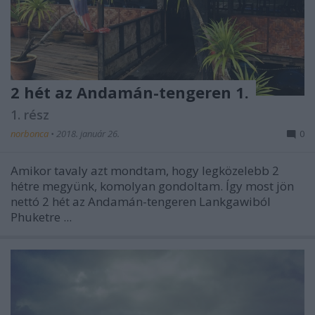
2 hét az Andamán-tengeren 1.
1. rész
norbonca
•
2018. január 26.
0
Amikor tavaly azt mondtam, hogy legközelebb 2
hétre megyünk, komolyan gondoltam. Így most jön
nettó 2 hét az Andamán-tengeren Lankgawiból
Phuketre ...