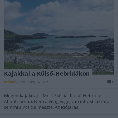
Kajakkal a Külső-Hebridákon
norbonca
•
2019. augusztus 03.
0
Megint kajakozás. Most Skócia, Külső-Hebridák,
Atlanti-óceán. Nem a világ vége, van infrastruktúra,
semmi sincs túl messze. Az időjárás ...