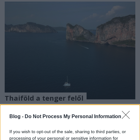
Thaiföld a tenger felől
norbonca
•
2019. február 05.
1
Blog -
Do Not Process My Personal Information
A
legutóbbi utam
már nagyon távolinak tűnik, talán
mert azóta rengeteg új terv született
és mindig a
If you wish to opt-out of the sale, sharing to third parties, or
következő utazás a legizgalmasabb. Egy ...
processing of your personal or sensitive information for